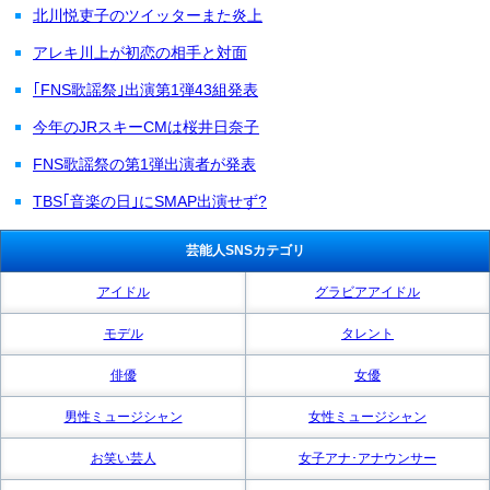
北川悦吏子のツイッターまた炎上
アレキ川上が初恋の相手と対面
｢FNS歌謡祭｣出演第1弾43組発表
今年のJRスキーCMは桜井日奈子
FNS歌謡祭の第1弾出演者が発表
TBS｢音楽の日｣にSMAP出演せず?
芸能人SNSカテゴリ
アイドル
グラビアアイドル
モデル
タレント
俳優
女優
男性ミュージシャン
女性ミュージシャン
お笑い芸人
女子アナ･アナウンサー