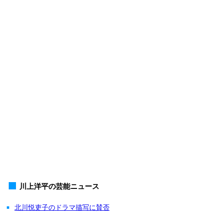
川上洋平の芸能ニュース
北川悦吏子のドラマ描写に賛否