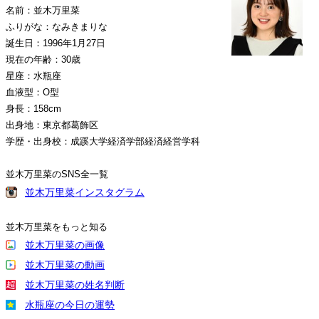
名前：並木万里菜
ふりがな：なみきまりな
誕生日：1996年1月27日
現在の年齢：30歳
星座：水瓶座
血液型：O型
身長：158cm
出身地：東京都葛飾区
学歴・出身校：成蹊大学経済学部経済経営学科
並木万里菜のSNS全一覧
並木万里菜インスタグラム
並木万里菜をもっと知る
並木万里菜の画像
並木万里菜の動画
並木万里菜の姓名判断
水瓶座の今日の運勢