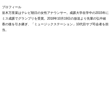
プロフィール
並木万里菜はテレビ朝日の女性アナウンサー。成蹊大学在学中の2015年に
ミス成蹊でグランプリを受賞。2018年10月19日の放送より先輩の弘中綾
香の後を引き継ぎ、「ミュージックステーション」10代目サブ司会者を担
当。