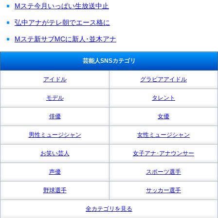
Mステ今月いっぱい生放送中止
弘中アナがテレ朝でエース格に
Mステ新サブMCに新人･並木アナ
芸能人SNSカテゴリ
アイドル
グラビアアイドル
モデル
タレント
俳優
女優
男性ミュージシャン
女性ミュージシャン
お笑い芸人
女子アナ･アナウンサー
声優
スポーツ選手
野球選手
サッカー選手
全カテゴリを見る