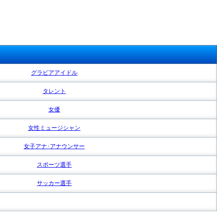
グラビアアイドル
タレント
女優
女性ミュージシャン
女子アナ･アナウンサー
スポーツ選手
サッカー選手