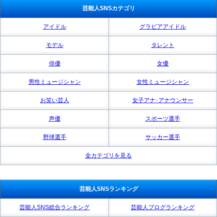
芸能人SNSカテゴリ
アイドル
グラビアアイドル
モデル
タレント
俳優
女優
男性ミュージシャン
女性ミュージシャン
お笑い芸人
女子アナ･アナウンサー
声優
スポーツ選手
野球選手
サッカー選手
全カテゴリを見る
芸能人SNSランキング
芸能人SNS総合ランキング
芸能人ブログランキング