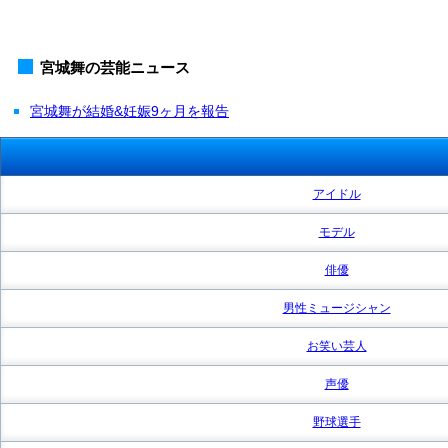
宮城舞の芸能ニュース
宮城舞が結婚&妊娠9ヶ月を報告
アイドル
モデル
俳優
男性ミュージシャン
お笑い芸人
声優
野球選手