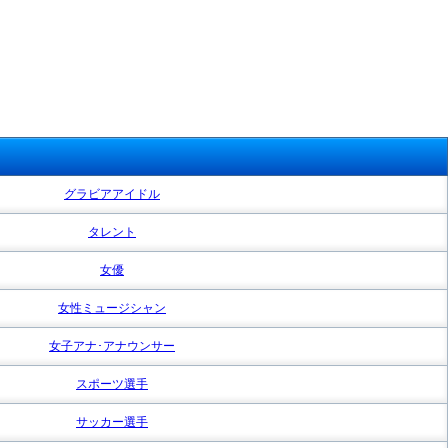
グラビアアイドル
タレント
女優
女性ミュージシャン
女子アナ･アナウンサー
スポーツ選手
サッカー選手