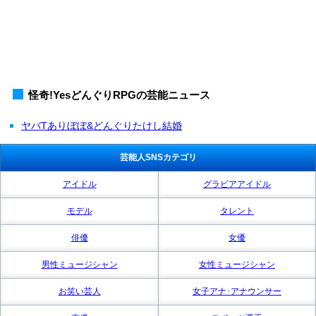
怪奇!YesどんぐりRPGの芸能ニュース
ヤバTありぼぼ&どんぐりたけし結婚
芸能人SNSカテゴリ
アイドル
グラビアアイドル
モデル
タレント
俳優
女優
男性ミュージシャン
女性ミュージシャン
お笑い芸人
女子アナ･アナウンサー