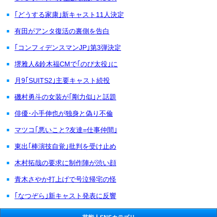
｢どうする家康｣新キャスト11人決定
有田がアンタ復活の裏側を告白
｢コンフィデンスマンJP｣第3弾決定
堺雅人&鈴木福CMで｢のび太役｣に
月9｢SUITS2｣主要キャスト続投
磯村勇斗の女装が｢剛力似｣と話題
俳優･小手伸也が独身と偽り不倫
マツコ｢悪いこと?友達=仕事仲間｣
東出｢棒演技自覚｣批判を受け止め
木村拓哉の要求に制作陣が渋い顔
青木さやか打上げで号泣帰宅の怪
｢なつぞら｣新キャスト発表に反響