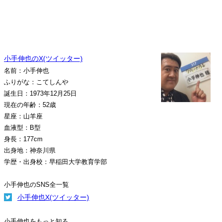
小手伸也のX(ツイッター)
名前：小手伸也
ふりがな：こてしんや
誕生日：1973年12月25日
現在の年齢：52歳
星座：山羊座
血液型：B型
身長：177cm
出身地：神奈川県
学歴・出身校：早稲田大学教育学部
小手伸也のSNS全一覧
小手伸也X(ツイッター)
小手伸也をもっと知る