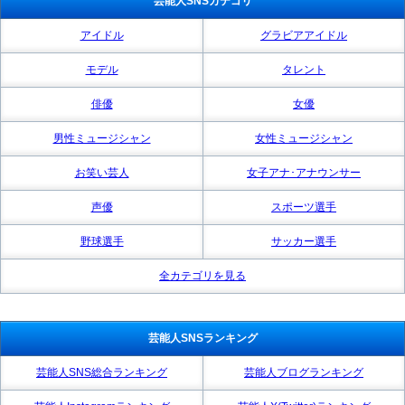
芸能人SNSカテゴリ
アイドル
グラビアアイドル
モデル
タレント
俳優
女優
男性ミュージシャン
女性ミュージシャン
お笑い芸人
女子アナ･アナウンサー
声優
スポーツ選手
野球選手
サッカー選手
全カテゴリを見る
芸能人SNSランキング
芸能人SNS総合ランキング
芸能人ブログランキング