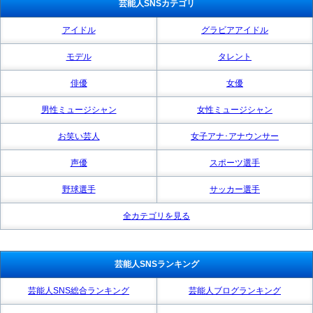
芸能人SNSカテゴリ
アイドル
グラビアアイドル
モデル
タレント
俳優
女優
男性ミュージシャン
女性ミュージシャン
お笑い芸人
女子アナ･アナウンサー
声優
スポーツ選手
野球選手
サッカー選手
全カテゴリを見る
芸能人SNSランキング
芸能人SNS総合ランキング
芸能人ブログランキング