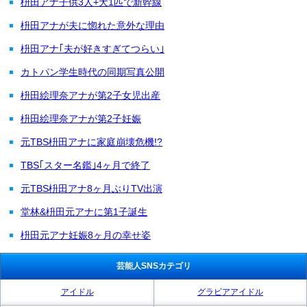
枡田アナ子供3人+犬1匹で新幹線
枡田アナが夫に惚れた意外な理由
枡田アナ｢夫が好きすぎてつらい｣
カトパン学生時代の同期写真公開
枡田絵理奈アナが第2子女児出産
枡田絵理奈アナが第2子妊娠
元TBS枡田アナに家庭崩壊危機!?
TBS｢スター名鑑｣4ヶ月で終了
元TBS枡田アナ8ヶ月ぶりTV出演
堂林&枡田元アナに第1子誕生
枡田元アナ妊娠8ヶ月の幸せ姿
芸能人SNSカテゴリ
アイドル
グラビアアイドル