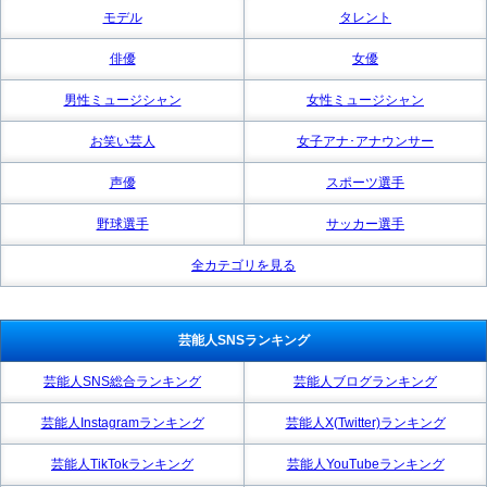
モデル
タレント
俳優
女優
男性ミュージシャン
女性ミュージシャン
お笑い芸人
女子アナ･アナウンサー
声優
スポーツ選手
野球選手
サッカー選手
全カテゴリを見る
芸能人SNSランキング
芸能人SNS総合ランキング
芸能人ブログランキング
芸能人Instagramランキング
芸能人X(Twitter)ランキング
芸能人TikTokランキング
芸能人YouTubeランキング