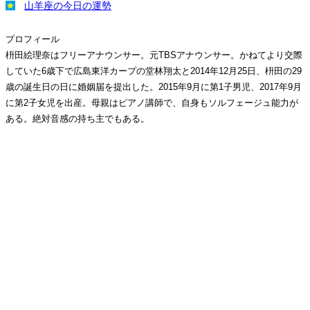
山羊座の今日の運勢
プロフィール
枡田絵理奈はフリーアナウンサー。元TBSアナウンサー。かねてより交際
していた6歳下で広島東洋カープの堂林翔太と2014年12月25日、枡田の29
歳の誕生日の日に婚姻届を提出した。2015年9月に第1子男児、2017年9月
に第2子女児を出産。母親はピアノ講師で、自身もソルフェージュ能力が
ある。絶対音感の持ち主でもある。