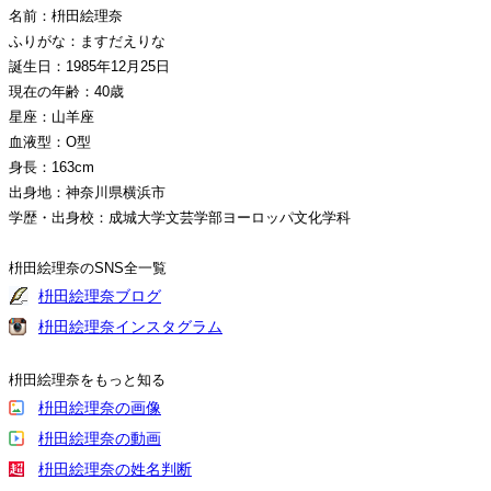
名前：枡田絵理奈
ふりがな：ますだえりな
誕生日：1985年12月25日
現在の年齢：40歳
星座：山羊座
血液型：O型
身長：163cm
出身地：神奈川県横浜市
学歴・出身校：成城大学文芸学部ヨーロッパ文化学科
枡田絵理奈のSNS全一覧
枡田絵理奈ブログ
枡田絵理奈インスタグラム
枡田絵理奈をもっと知る
枡田絵理奈の画像
枡田絵理奈の動画
枡田絵理奈の姓名判断