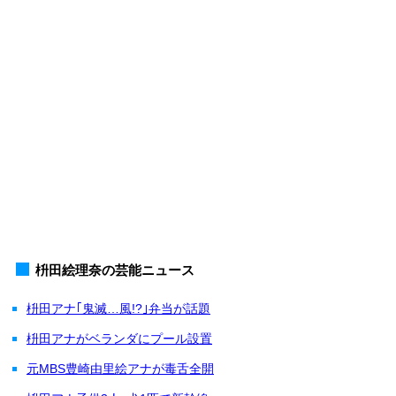
枡田絵理奈の芸能ニュース
枡田アナ｢鬼滅…風!?｣弁当が話題
枡田アナがベランダにプール設置
元MBS豊崎由里絵アナが毒舌全開