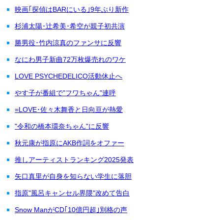
映画｢探偵はBARにいる｣9年ぶり新作
杉浦太陽･辻希美･希空が親子初共演
勝男役･竹内涼真のファンサに反響
なにわ男子新曲72万枚爆売れのワケ
LOVE PSYCHEDELICO活動休止へ
やす子が番組で"フワちゃん"連呼
=LOVE･佐々木舞香と日向亘が熱愛
"令和の橋本環奈ちゃん"に反響
秋元康が指原にAKB作詞をオファー
推しアーティストランキング2025発表
矢口真里が自身を知らない学生に落胆
指原"風呂キャンセル界隈"改めて告白
Snow ManがCD｢10億円超｣別格の声