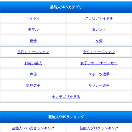
芸能人SNSカテゴリ
アイドル
グラビアアイドル
モデル
タレント
俳優
女優
男性ミュージシャン
女性ミュージシャン
お笑い芸人
女子アナ･アナウンサー
声優
スポーツ選手
野球選手
サッカー選手
全カテゴリを見る
芸能人SNSランキング
芸能人SNS総合ランキング
芸能人ブログランキング