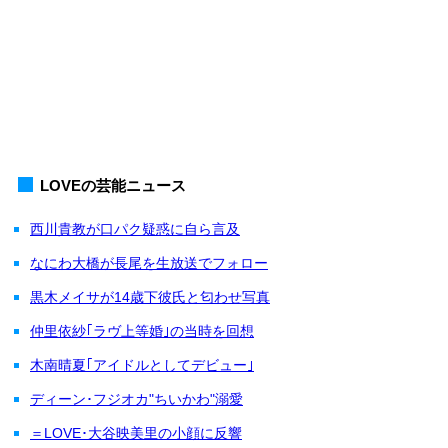
LOVEの芸能ニュース
西川貴教が口パク疑惑に自ら言及
なにわ大橋が長尾を生放送でフォロー
黒木メイサが14歳下彼氏と匂わせ写真
仲里依紗｢ラヴ上等婚｣の当時を回想
木南晴夏｢アイドルとしてデビュー｣
ディーン･フジオカ"ちいかわ"溺愛
＝LOVE･大谷映美里の小顔に反響