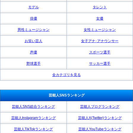
モデル
タレント
俳優
女優
男性ミュージシャン
女性ミュージシャン
お笑い芸人
女子アナ･アナウンサー
声優
スポーツ選手
野球選手
サッカー選手
全カテゴリを見る
芸能人SNSランキング
芸能人SNS総合ランキング
芸能人ブログランキング
芸能人Instagramランキング
芸能人X(Twitter)ランキング
芸能人TikTokランキング
芸能人YouTubeランキング