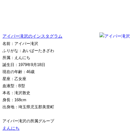
アイパー滝沢のインスタグラム
名前：アイパー滝沢
ふりがな：あいぱーたきざわ
所属：えんにち
誕生日：1979年9月18日
現在の年齢：46歳
星座：乙女座
血液型：B型
本名：滝沢敦史
身長：168cm
出身地：埼玉県児玉郡美里町
アイパー滝沢の所属グループ
えんにち