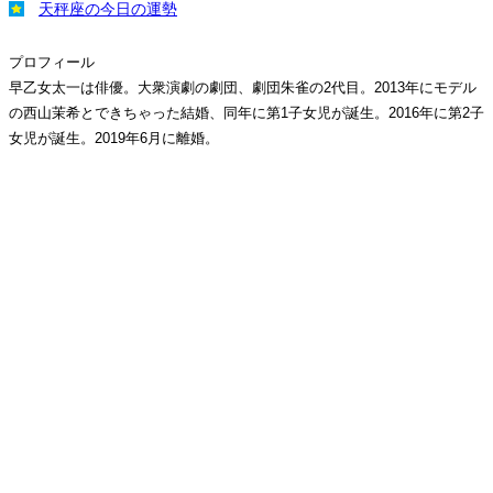
天秤座の今日の運勢
プロフィール
早乙女太一は俳優。大衆演劇の劇団、劇団朱雀の2代目。2013年にモデル
の西山茉希とできちゃった結婚、同年に第1子女児が誕生。2016年に第2子
女児が誕生。2019年6月に離婚。