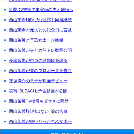
紅蘭DV被害で事実婚の夫と離婚へ
西山茉希｢疲れた｣吐露も同居継続
西山茉希が元夫との記念日に言及
西山茉希と早乙女太一が離婚
西山茉希が夫との筋トレ動画公開
長瀬智也が自身の結婚観を語る
西山茉希が夫のプロポーズを告白
窪塚洋介の息子が映画デビュー
実写｢BLEACH｣予告動画が公開
西山茉希TV復帰もダサさに騒然
西山茉希｢給料出ない｣涙の告白
西山茉希が嫌いだった早乙女太一