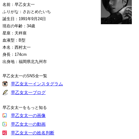
名前：早乙女太一
ふりがな：さおとめたいち
誕生日：1991年9月24日
現在の年齢：34歳
星座：天秤座
血液型：B型
本名：西村太一
身長：174cm
出身地：福岡県北九州市
早乙女太一のSNS全一覧
早乙女太一インスタグラム
早乙女太一ブログ
早乙女太一をもっと知る
早乙女太一の画像
早乙女太一の動画
早乙女太一の姓名判断