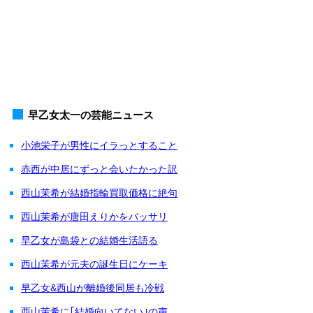
早乙女太一の芸能ニュース
小池栄子が男性にイラっとすること
赤西が中居にずっと会いたかった訳
西山茉希が結婚指輪買取価格に絶句
西山茉希が唐田えりかをバッサリ
早乙女が島袋との結婚生活語る
西山茉希が元夫の誕生日にケーキ
早乙女&西山が離婚後同居も冷戦
西山茉希に｢結婚向いてない｣の声