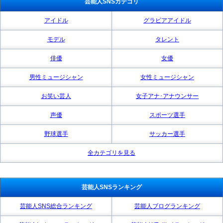
芸能人SNSカテゴリ
アイドル
グラビアアイドル
モデル
タレント
俳優
女優
男性ミュージシャン
女性ミュージシャン
お笑い芸人
女子アナ･アナウンサー
声優
スポーツ選手
野球選手
サッカー選手
全カテゴリを見る
芸能人SNSランキング
芸能人SNS総合ランキング
芸能人ブログランキング