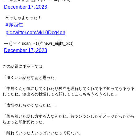
December 17, 2023
めっちゃよかった！
#赤西仁
pic.twitter.com/vkL0Dcq4on
— ((˙︶˙○ scan ∞ ) (@news_eight_pict)
December 17, 2023
この話題にネットでは
「凄くいい話だなぁと思った」
「中居くんが気にしてくれたり独立を理解してくれてるの知ってうるうる
してたね。涙出るの我慢してる顔しててこっちもうるうるした」
「表情やわらかくなったねー」
「落ち着いた話し方する人なんだね。昔ツンツンしたイメージだったから
ちょっと印象変わった」
「離れていった人いっぱいいたって切ない」