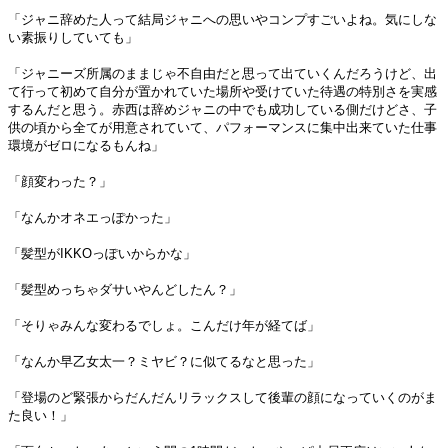
「ジャニ辞めた人って結局ジャニへの思いやコンプすごいよね。気にしな
い素振りしていても」
「ジャニーズ所属のままじゃ不自由だと思って出ていくんだろうけど、出
て行って初めて自分が置かれていた場所や受けていた待遇の特別さを実感
するんだと思う。赤西は辞めジャニの中でも成功している側だけどさ、子
供の頃から全てが用意されていて、パフォーマンスに集中出来ていた仕事
環境がゼロになるもんね」
「顔変わった？」
「なんかオネエっぽかった」
「髪型がIKKOっぽいからかな」
「髪型めっちゃダサいやんどしたん？」
「そりゃみんな変わるでしょ。こんだけ年が経てば」
「なんか早乙女太一？ミヤビ？に似てるなと思った」
「登場のど緊張からだんだんリラックスして後輩の顔になっていくのがま
た良い！」