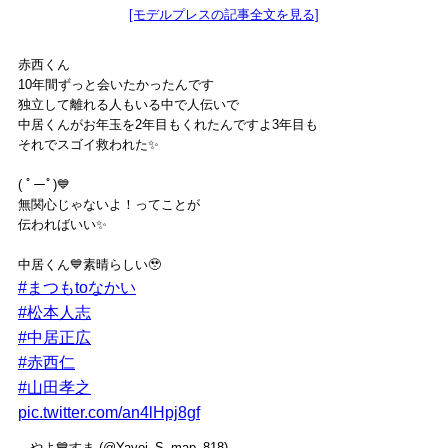
[モデルプレスの記事全文を見る]
赤西くん
10年間ずっと会いたかったんです
独立して離れる人もいる中で人伝いで
中居くんがお年玉を2年目もくれたんですよ3年目も
それでスゴイ救われた✨
( ﾟーﾟ)💙
無関心じゃないよ！ってことが
伝わればいい✨
中居くん💙素晴らしい🥹
#まつもtoなかい
#松本人志
#中居正広
#赤西仁
#山田孝之
pic.twitter.com/an4lHpj8gf
— やよ💙すま (@Yayoi_S_map_818)