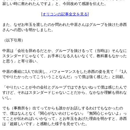
寂しい時に救われたんですよ」と、今回改めて感謝を伝えた。
[オリコンの記事全文を見る]
また、なぜお年玉を渡したのか問われた中居さんはグループを抜けた赤西
さんへの思いを明かしました。
（以下引用）
中居は「会社を辞めるだとか、グループを抜けるって（当時は）そんなに
スタンダードじゃなくて、お手本になる人もいなくて、教科書もなかった
と思う」と寄り添い、
中居の番組に1人で出演し、パフォーマンスをした赤西の姿を見て「『1人
でやりたかったってこういうことなんだ』って僕は強く感じた」と回顧。
「やりたいことが今の会社とグループではできないねって僕は感じたんで
すけど、それはスタンダードじゃないことだから、なかなか理解も得れな
いし。
でも（事務所を）出てってからも誰かがお話しするわけでもなかったの
で、僕はなんとなく『関心がないわけじゃない』『無関心じゃないよ』っ
てことが伝わればいいかなって」とお年玉をあげた理由を明かすと、赤西
は「超嬉しいです」と感動した様子を見せていた。