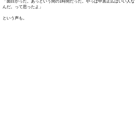
「面白かった。あっという間の1時間だった。やっぱ中居正広はいい人な
んだ。って思ったよ」
という声も。