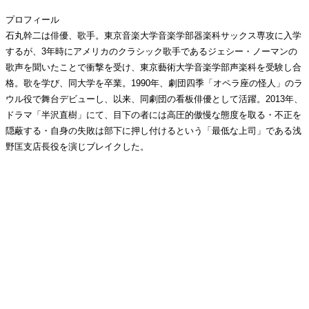
プロフィール
石丸幹二は俳優、歌手。東京音楽大学音楽学部器楽科サックス専攻に入学
するが、3年時にアメリカのクラシック歌手であるジェシー・ノーマンの
歌声を聞いたことで衝撃を受け、東京藝術大学音楽学部声楽科を受験し合
格。歌を学び、同大学を卒業。1990年、劇団四季「オペラ座の怪人」のラ
ウル役で舞台デビューし、以来、同劇団の看板俳優として活躍。2013年、
ドラマ「半沢直樹」にて、目下の者には高圧的傲慢な態度を取る・不正を
隠蔽する・自身の失敗は部下に押し付けるという「最低な上司」である浅
野匡支店長役を演じブレイクした。