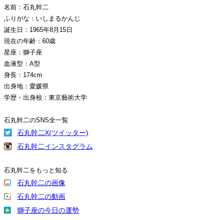
名前：石丸幹二
ふりがな：いしまるかんじ
誕生日：1965年8月15日
現在の年齢：60歳
星座：獅子座
血液型：A型
身長：174cm
出身地：愛媛県
学歴・出身校：東京藝術大学
石丸幹二のSNS全一覧
石丸幹二X(ツイッター)
石丸幹二インスタグラム
石丸幹二をもっと知る
石丸幹二の画像
石丸幹二の動画
獅子座の今日の運勢