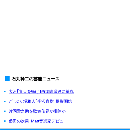
石丸幹二の芸能ニュース
大河｢青天を衝け｣西郷隆盛役に華丸
7年ぶり堺雅人｢半沢直樹｣撮影開始
片岡愛之助を歌舞伎界が排除か
桑田の次男･Matt音楽家デビュー