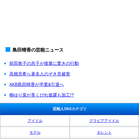
島田晴香の芸能ニュース
前田敦子の息子が後輩に驚きの行動
高畑充希ら著名人のぞき見被害
AKB島田晴香が卒業&引退へ
柳ゆり菜が美くびれ披露も加工!?
芸能人SNSカテゴリ
アイドル
グラビアアイドル
モデル
タレント