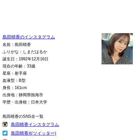
島田晴香のインスタグラム
名前：島田晴香
ふりがな：しまだはるか
誕生日：1992年12月16日
現在の年齢：33歳
星座：射手座
血液型：B型
身長：161cm
出身地：静岡県熱海市
学歴・出身校：日本大学
島田晴香のSNS全一覧
島田晴香インスタグラム
島田晴香X(ツイッター)