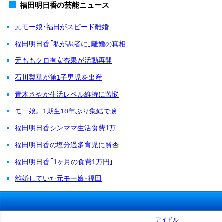
福田明日香の芸能ニュース
元モー娘･福田がスピード離婚
福田明日香｢私が悪者に｣離婚の真相
元ももクロ有安杏果が活動再開
石川梨華が第1子男児を出産
青木さやか生活レベル維持に苦悩
モー娘。1期生18年ぶり集結で涙
福田明日香シンママ生活食費1万
福田明日香の塩分過多育児に賛否
福田明日香｢1ヶ月の食費1万円｣
離婚していた元モー娘･福田
アイドル