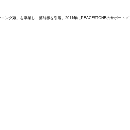
ング娘。を卒業し、芸能界を引退。2011年にPEACE$TONEのサポートメ