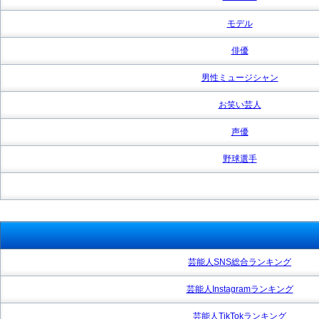
モデル
俳優
男性ミュージシャン
お笑い芸人
声優
野球選手
芸能人SNS総合ランキング
芸能人Instagramランキング
芸能人TikTokランキング