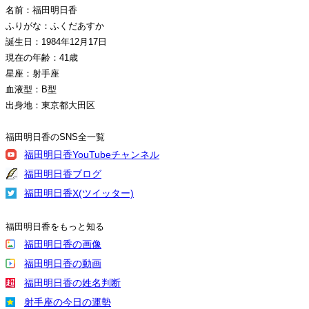
名前：福田明日香
ふりがな：ふくだあすか
誕生日：1984年12月17日
現在の年齢：41歳
星座：射手座
血液型：B型
出身地：東京都大田区
福田明日香のSNS全一覧
福田明日香YouTubeチャンネル
福田明日香ブログ
福田明日香X(ツイッター)
福田明日香をもっと知る
福田明日香の画像
福田明日香の動画
福田明日香の姓名判断
射手座の今日の運勢