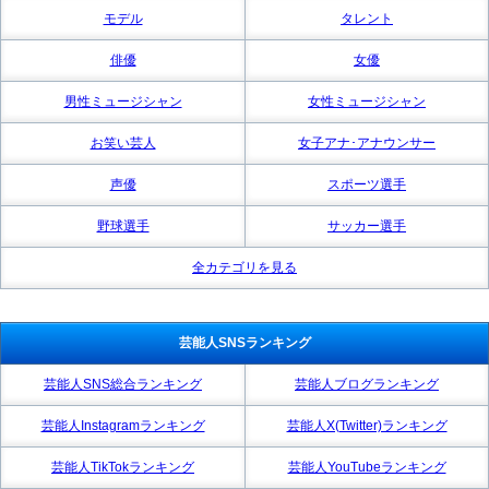
モデル
タレント
俳優
女優
男性ミュージシャン
女性ミュージシャン
お笑い芸人
女子アナ･アナウンサー
声優
スポーツ選手
野球選手
サッカー選手
全カテゴリを見る
芸能人SNSランキング
芸能人SNS総合ランキング
芸能人ブログランキング
芸能人Instagramランキング
芸能人X(Twitter)ランキング
芸能人TikTokランキング
芸能人YouTubeランキング