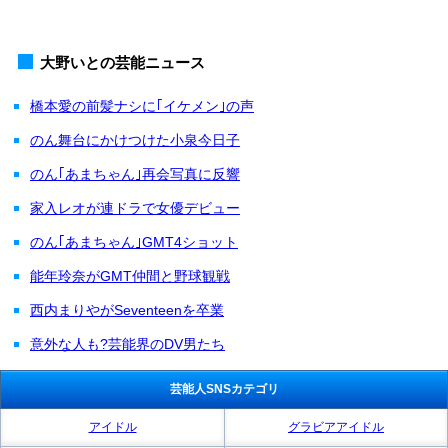
大野いとの芸能ニュース
橋本愛の前髪ナシに｢イケメン｣の声
のん舞台にかけつけた小泉今日子
のん｢あまちゃん｣再会写真に反響
家入レオが連ドラで女優デビュー
のん｢あまちゃん｣GMT4ショット
能年玲奈がGMT仲間と野球観戦
西内まりやがSeventeenを卒業
意外な人も?芸能界のDV男たち
芸能人SNSカテゴリ
アイドル
グラビアアイドル