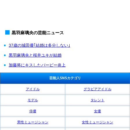
黒羽麻璃央の芸能ニュース
37歳の城田優｢結婚は多分しない｣
黒羽麻璃央と桜井ユキが結婚
加藤将にキスしたバービー炎上
芸能人SNSカテゴリ
アイドル
グラビアアイドル
モデル
タレント
俳優
女優
男性ミュージシャン
女性ミュージシャン