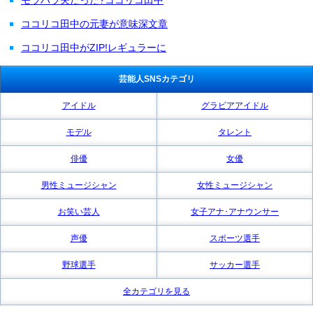
ココリコ田中の元妻が意味深文章
ココリコ田中がZIP!レギュラーに
芸能人SNSカテゴリ
アイドル
グラビアアイドル
モデル
タレント
俳優
女優
男性ミュージシャン
女性ミュージシャン
お笑い芸人
女子アナ･アナウンサー
声優
スポーツ選手
野球選手
サッカー選手
全カテゴリを見る