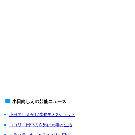
小日向しえの芸能ニュース
小日向しえが17歳長男と2ショット
ココリコ田中の次男は元妻と生活
モラハラ夫だった?ココリコ田中