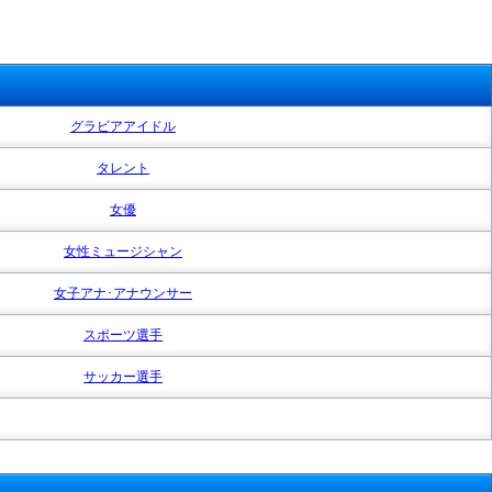
グラビアアイドル
タレント
女優
女性ミュージシャン
女子アナ･アナウンサー
スポーツ選手
サッカー選手