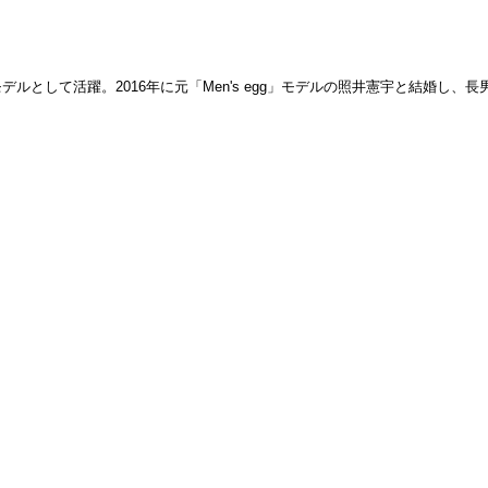
として活躍。2016年に元「Men's egg」モデルの照井憲宇と結婚し、長