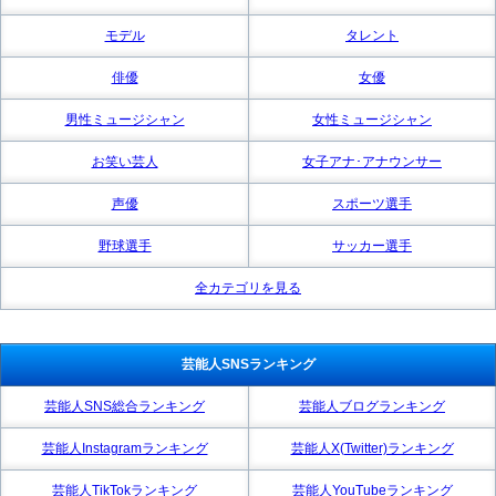
モデル
タレント
俳優
女優
男性ミュージシャン
女性ミュージシャン
お笑い芸人
女子アナ･アナウンサー
声優
スポーツ選手
野球選手
サッカー選手
全カテゴリを見る
芸能人SNSランキング
芸能人SNS総合ランキング
芸能人ブログランキング
芸能人Instagramランキング
芸能人X(Twitter)ランキング
芸能人TikTokランキング
芸能人YouTubeランキング