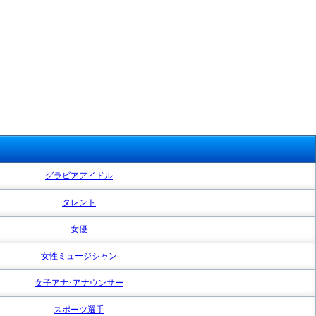
グラビアアイドル
タレント
女優
女性ミュージシャン
女子アナ･アナウンサー
スポーツ選手