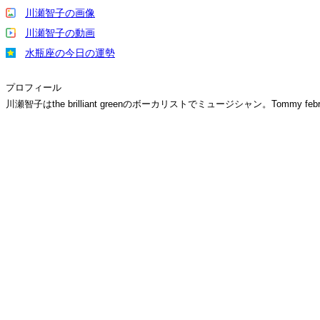
川瀬智子の画像
川瀬智子の動画
水瓶座の今日の運勢
プロフィール
川瀬智子はthe brilliant greenのボーカリストでミュージシャン。Tommy