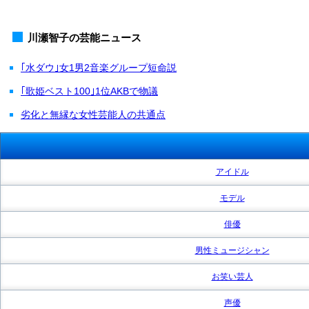
川瀬智子の芸能ニュース
｢水ダウ｣女1男2音楽グループ短命説
｢歌姫ベスト100｣1位AKBで物議
劣化と無縁な女性芸能人の共通点
アイドル
モデル
俳優
男性ミュージシャン
お笑い芸人
声優