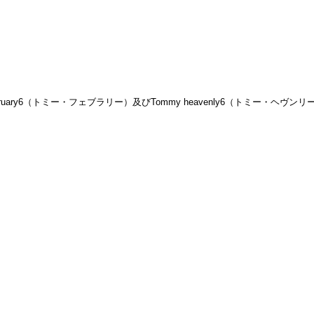
 february6（トミー・フェブラリー）及びTommy heavenly6（トミー・ヘヴ