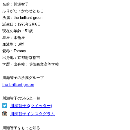
名前：川瀬智子
ふりがな：かわせともこ
所属：the brilliant green
誕生日：1975年2月6日
現在の年齢：51歳
星座：水瓶座
血液型：B型
愛称：Tommy
出身地：京都府京都市
学歴・出身校：明徳商業高等学校
川瀬智子の所属グループ
the brilliant green
川瀬智子のSNS全一覧
川瀬智子X(ツイッター)
川瀬智子インスタグラム
川瀬智子をもっと知る