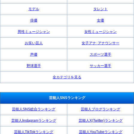
モデル
タレント
俳優
女優
男性ミュージシャン
女性ミュージシャン
お笑い芸人
女子アナ･アナウンサー
声優
スポーツ選手
野球選手
サッカー選手
全カテゴリを見る
芸能人SNSランキング
芸能人SNS総合ランキング
芸能人ブログランキング
芸能人Instagramランキング
芸能人X(Twitter)ランキング
芸能人TikTokランキング
芸能人YouTubeランキング