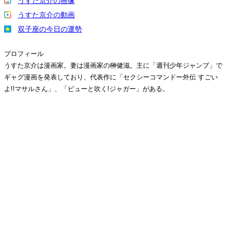
うすた京介の画像
うすた京介の動画
双子座の今日の運勢
プロフィール
うすた京介は漫画家。妻は漫画家の榊健滋。主に「週刊少年ジャンプ」で
ギャグ漫画を発表しており、代表作に「セクシーコマンドー外伝 すごい
よ!!マサルさん」、「ピューと吹く!ジャガー」がある。