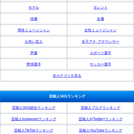
モデル
タレント
俳優
女優
男性ミュージシャン
女性ミュージシャン
お笑い芸人
女子アナ･アナウンサー
声優
スポーツ選手
野球選手
サッカー選手
全カテゴリを見る
芸能人SNSランキング
芸能人SNS総合ランキング
芸能人ブログランキング
芸能人Instagramランキング
芸能人X(Twitter)ランキング
芸能人TikTokランキング
芸能人YouTubeランキング