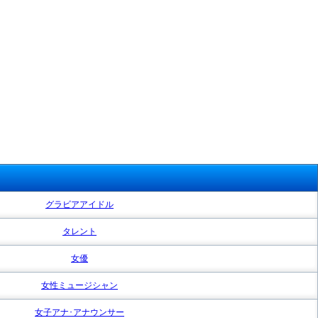
グラビアアイドル
タレント
女優
女性ミュージシャン
女子アナ･アナウンサー