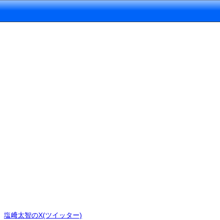
塩﨑太智のX(ツイッター)