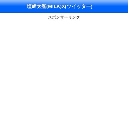
塩﨑太智(M!LK)X(ツイッター)
スポンサーリンク