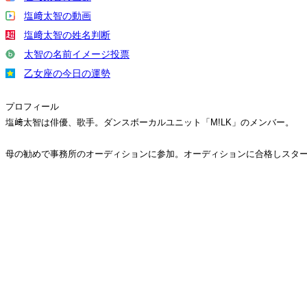
塩﨑太智の動画
塩﨑太智の姓名判断
太智の名前イメージ投票
乙女座の今日の運勢
プロフィール
塩﨑太智は俳優、歌手。ダンスボーカルユニット「M!LK」のメンバー。
母の勧めで事務所のオーディションに参加。オーディションに合格しスタ