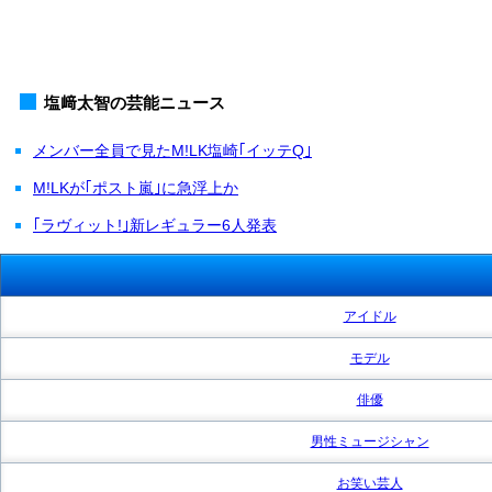
塩﨑太智の芸能ニュース
メンバー全員で見たM!LK塩崎｢イッテQ｣
M!LKが｢ポスト嵐｣に急浮上か
｢ラヴィット!｣新レギュラー6人発表
アイドル
モデル
俳優
男性ミュージシャン
お笑い芸人