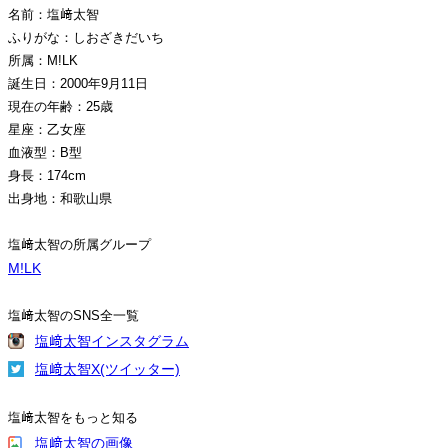
名前：塩﨑太智
ふりがな：しおざきだいち
所属：M!LK
誕生日：2000年9月11日
現在の年齢：25歳
星座：乙女座
血液型：B型
身長：174cm
出身地：和歌山県
塩﨑太智の所属グループ
M!LK
塩﨑太智のSNS全一覧
塩﨑太智インスタグラム
塩﨑太智X(ツイッター)
塩﨑太智をもっと知る
塩﨑太智の画像