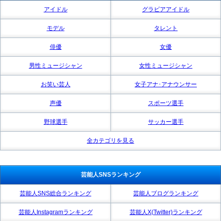
アイドル
グラビアアイドル
モデル
タレント
俳優
女優
男性ミュージシャン
女性ミュージシャン
お笑い芸人
女子アナ･アナウンサー
声優
スポーツ選手
野球選手
サッカー選手
全カテゴリを見る
芸能人SNSランキング
芸能人SNS総合ランキング
芸能人ブログランキング
芸能人Instagramランキング
芸能人X(Twitter)ランキング