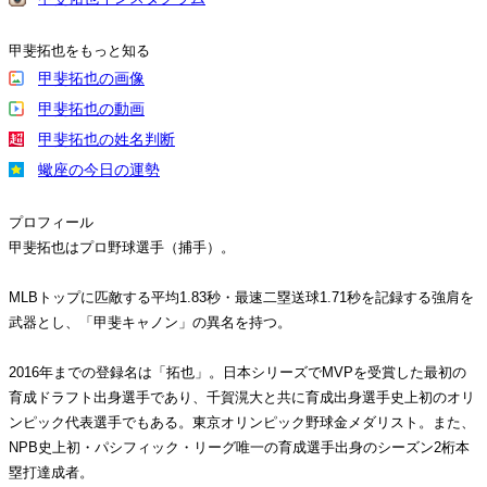
甲斐拓也をもっと知る
甲斐拓也の画像
甲斐拓也の動画
甲斐拓也の姓名判断
蠍座の今日の運勢
プロフィール
甲斐拓也はプロ野球選手（捕手）。
MLBトップに匹敵する平均1.83秒・最速二塁送球1.71秒を記録する強肩を
武器とし、「甲斐キャノン」の異名を持つ。
2016年までの登録名は「拓也」。日本シリーズでMVPを受賞した最初の
育成ドラフト出身選手であり、千賀滉大と共に育成出身選手史上初のオリ
ンピック代表選手でもある。東京オリンピック野球金メダリスト。また、
NPB史上初・パシフィック・リーグ唯一の育成選手出身のシーズン2桁本
塁打達成者。