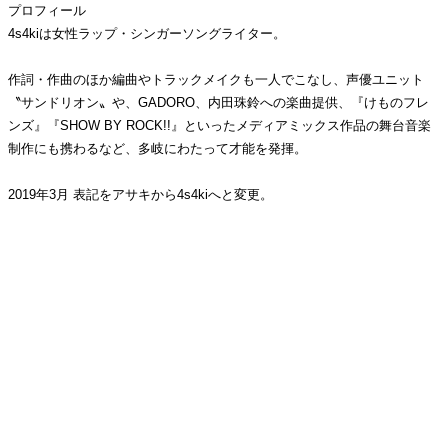
プロフィール
4s4kiは女性ラップ・シンガーソングライター。
作詞・作曲のほか編曲やトラックメイクも一人でこなし、声優ユニット
〝サンドリオン〟や、GADORO、内田珠鈴への楽曲提供、『けものフレ
ンズ』『SHOW BY ROCK!!』といったメディアミックス作品の舞台音楽
制作にも携わるなど、多岐にわたって才能を発揮。
2019年3月 表記をアサキから4s4kiへと変更。