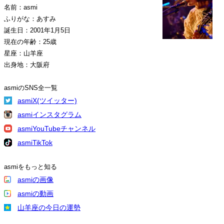
名前：asmi
ふりがな：あすみ
誕生日：2001年1月5日
現在の年齢：25歳
星座：山羊座
出身地：大阪府
asmiのSNS全一覧
asmiX(ツイッター)
asmiインスタグラム
asmiYouTubeチャンネル
asmiTikTok
asmiをもっと知る
asmiの画像
asmiの動画
山羊座の今日の運勢