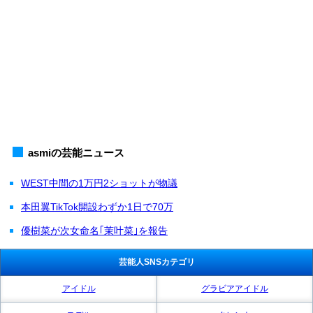
asmiの芸能ニュース
WEST中間の1万円2ショットが物議
本田翼TikTok開設わずか1日で70万
優樹菜が次女命名｢茉叶菜｣を報告
芸能人SNSカテゴリ
アイドル
グラビアアイドル