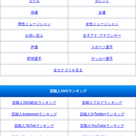
モデル
タレント
俳優
女優
男性ミュージシャン
女性ミュージシャン
お笑い芸人
女子アナ･アナウンサー
声優
スポーツ選手
野球選手
サッカー選手
全カテゴリを見る
芸能人SNSランキング
芸能人SNS総合ランキング
芸能人ブログランキング
芸能人Instagramランキング
芸能人X(Twitter)ランキング
芸能人TikTokランキング
芸能人YouTubeランキング