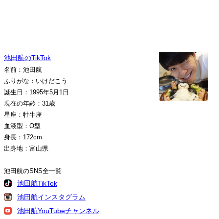
池田航のTikTok
名前：池田航
ふりがな：いけだこう
誕生日：1995年5月1日
現在の年齢：31歳
星座：牡牛座
血液型：O型
身長：172cm
出身地：富山県
池田航のSNS全一覧
池田航TikTok
池田航インスタグラム
池田航YouTubeチャンネル