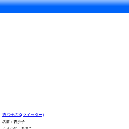
杏沙子のX(ツイッター)
名前：杏沙子
ふりがな：あさこ