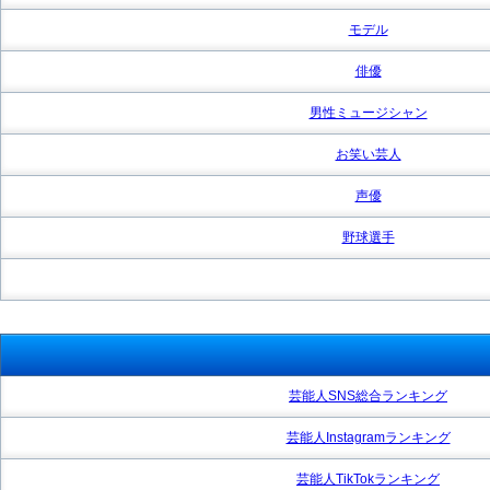
モデル
俳優
男性ミュージシャン
お笑い芸人
声優
野球選手
芸能人SNS総合ランキング
芸能人Instagramランキング
芸能人TikTokランキング