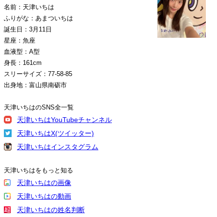
名前：天津いちは
ふりがな：あまついちは
誕生日：3月11日
星座：魚座
血液型：A型
身長：161cm
スリーサイズ：77-58-85
出身地：富山県南砺市
天津いちはのSNS全一覧
天津いちはYouTubeチャンネル
天津いちはX(ツイッター)
天津いちはインスタグラム
天津いちはをもっと知る
天津いちはの画像
天津いちはの動画
天津いちはの姓名判断