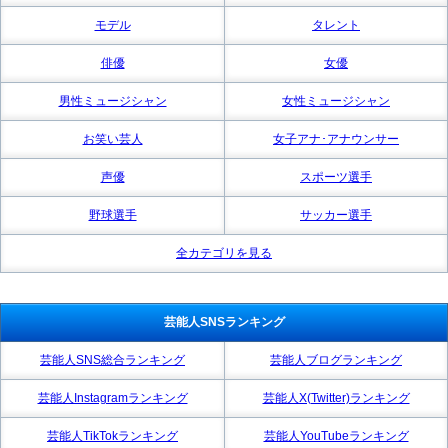
モデル
タレント
俳優
女優
男性ミュージシャン
女性ミュージシャン
お笑い芸人
女子アナ･アナウンサー
声優
スポーツ選手
野球選手
サッカー選手
全カテゴリを見る
芸能人SNSランキング
芸能人SNS総合ランキング
芸能人ブログランキング
芸能人Instagramランキング
芸能人X(Twitter)ランキング
芸能人TikTokランキング
芸能人YouTubeランキング