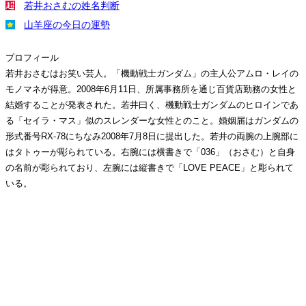
若井おさむの姓名判断
山羊座の今日の運勢
プロフィール
若井おさむはお笑い芸人。「機動戦士ガンダム」の主人公アムロ・レイの
モノマネが得意。2008年6月11日、所属事務所を通じ百貨店勤務の女性と
結婚することが発表された。若井曰く、機動戦士ガンダムのヒロインであ
る「セイラ・マス」似のスレンダーな女性とのこと。婚姻届はガンダムの
形式番号RX-78にちなみ2008年7月8日に提出した。若井の両腕の上腕部に
はタトゥーが彫られている。右腕には横書きで「036」（おさむ）と自身
の名前が彫られており、左腕には縦書きで「LOVE PEACE」と彫られて
いる。