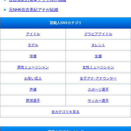
元NHK住吉美紀アナが結婚
芸能人SNSカテゴリ
アイドル
グラビアアイドル
モデル
タレント
俳優
女優
男性ミュージシャン
女性ミュージシャン
お笑い芸人
女子アナ･アナウンサー
声優
スポーツ選手
野球選手
サッカー選手
全カテゴリを見る