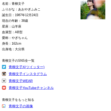
名前：青柳文子
ふりがな：あおやぎふみこ
誕生日：1987年12月24日
現在の年齢：38歳
星座：山羊座
血液型：AB型
愛称：やぎちゃん
身長：162cm
出身地：大分県
青柳文子のSNS全一覧
青柳文子X(ツイッター)
青柳文子インスタグラム
青柳文子WEAR
青柳文子YouTubeチャンネル
青柳文子をもっと知る
青柳文子の画像