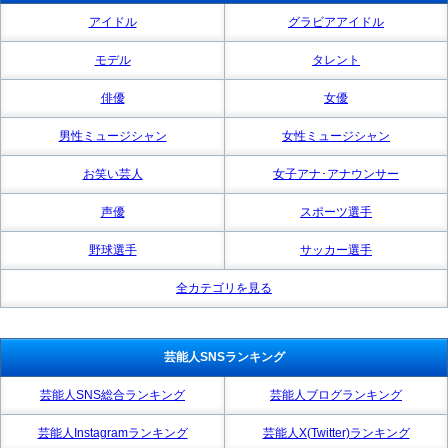
アイドル
グラビアアイドル
モデル
タレント
俳優
女優
男性ミュージシャン
女性ミュージシャン
お笑い芸人
女子アナ･アナウンサー
声優
スポーツ選手
野球選手
サッカー選手
全カテゴリを見る
芸能人SNSランキング
芸能人SNS総合ランキング
芸能人ブログランキング
芸能人Instagramランキング
芸能人X(Twitter)ランキング