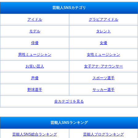
芸能人SNSカテゴリ
アイドル
グラビアアイドル
モデル
タレント
俳優
女優
男性ミュージシャン
女性ミュージシャン
お笑い芸人
女子アナ･アナウンサー
声優
スポーツ選手
野球選手
サッカー選手
全カテゴリを見る
芸能人SNSランキング
芸能人SNS総合ランキング
芸能人ブログランキング