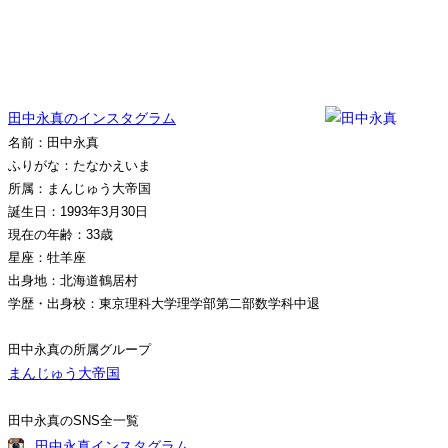
田中永真のインスタグラム
名前：田中永真
ふりがな：たなかえいま
所属：まんじゅう大帝国
誕生日：1993年3月30日
現在の年齢：33歳
星座：牡羊座
出身地：北海道鶴居村
学歴・出身校：東京理科大学理学部第二部数学科中退
田中永真の所属グループ
まんじゅう大帝国
田中永真のSNS全一覧
田中永真インスタグラム