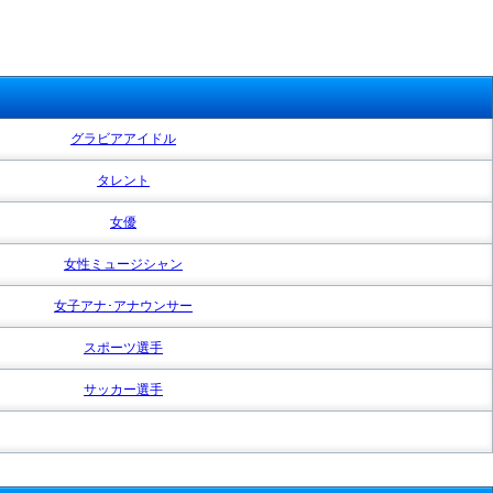
グラビアアイドル
タレント
女優
女性ミュージシャン
女子アナ･アナウンサー
スポーツ選手
サッカー選手