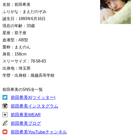
名前：前田希美
ふりがな：まえだのぞみ
誕生日：1993年6月16日
現在の年齢：33歳
星座：双子座
血液型：AB型
愛称：まえのん
身長：158cm
スリーサイズ：78-58-83
出身地：埼玉県
学歴・出身校：堀越高等学校
前田希美のSNS全一覧
前田希美X(ツイッター)
前田希美インスタグラム
前田希美WEAR
前田希美ブログ
前田希美YouTubeチャンネル