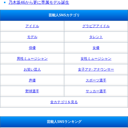
乃木坂46から更に専属モデル誕生
芸能人SNSカテゴリ
アイドル
グラビアアイドル
モデル
タレント
俳優
女優
男性ミュージシャン
女性ミュージシャン
お笑い芸人
女子アナ･アナウンサー
声優
スポーツ選手
野球選手
サッカー選手
全カテゴリを見る
芸能人SNSランキング