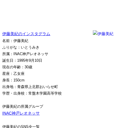
伊藤美紀のインスタグラム
名前：伊藤美紀
ふりがな：いとうみき
所属：INAC神戸レオネッサ
誕生日：1995年9月10日
現在の年齢：30歳
星座：乙女座
身長：150cm
出身地：青森県上北郡おいらせ町
学歴・出身校：常盤木学園高等学校
伊藤美紀の所属グループ
INAC神戸レオネッサ
伊藤美紀のSNS全一覧