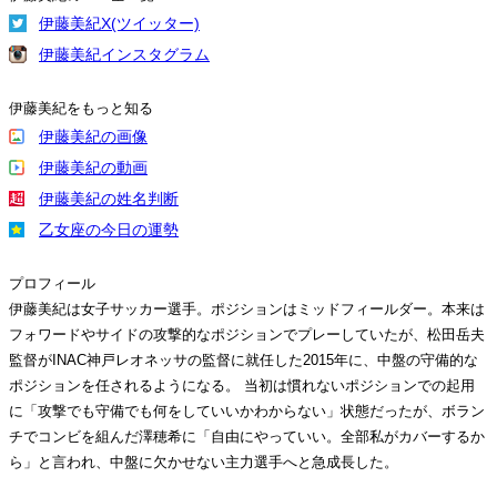
伊藤美紀X(ツイッター)
伊藤美紀インスタグラム
伊藤美紀をもっと知る
伊藤美紀の画像
伊藤美紀の動画
伊藤美紀の姓名判断
乙女座の今日の運勢
プロフィール
伊藤美紀は女子サッカー選手。ポジションはミッドフィールダー。本来は
フォワードやサイドの攻撃的なポジションでプレーしていたが、松田岳夫
監督がINAC神戸レオネッサの監督に就任した2015年に、中盤の守備的な
ポジションを任されるようになる。 当初は慣れないポジションでの起用
に「攻撃でも守備でも何をしていいかわからない」状態だったが、ボラン
チでコンビを組んだ澤穂希に「自由にやっていい。全部私がカバーするか
ら」と言われ、中盤に欠かせない主力選手へと急成長した。