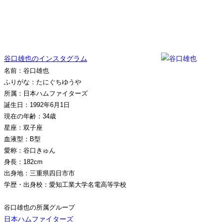
谷口雄也のインスタグラム
名前：谷口雄也
ふりがな：たにぐちゆうや
所属：日本ハムファイターズ
誕生日：1992年6月1日
現在の年齢：34歳
星座：双子座
血液型：B型
愛称：谷口きゅん
身長：182cm
出身地：三重県四日市市
学歴・出身校：愛知工業大学名電高等学校
谷口雄也の所属グループ
日本ハムファイターズ