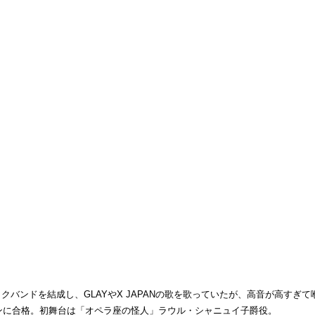
バンドを結成し、GLAYやX JAPANの歌を歌っていたが、高音が高すぎ
ョンに合格。初舞台は「オペラ座の怪人」ラウル・シャニュイ子爵役。