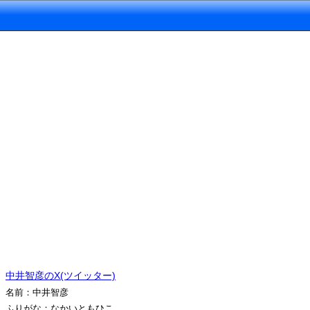
中井智彦のX(ツイッター)
名前：中井智彦
ふりがな：なかいともひこ