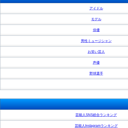
アイドル
モデル
俳優
男性ミュージシャン
お笑い芸人
声優
野球選手
芸能人SNS総合ランキング
芸能人Instagramランキング