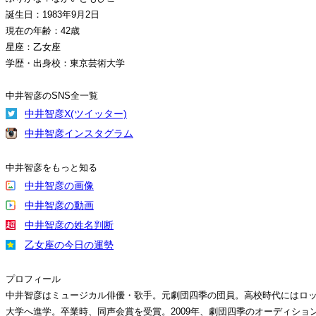
誕生日：1983年9月2日
現在の年齢：42歳
星座：乙女座
学歴・出身校：東京芸術大学
中井智彦のSNS全一覧
中井智彦X(ツイッター)
中井智彦インスタグラム
中井智彦をもっと知る
中井智彦の画像
中井智彦の動画
中井智彦の姓名判断
乙女座の今日の運勢
プロフィール
中井智彦はミュージカル俳優・歌手。元劇団四季の団員。高校時代にはロック
大学へ進学。卒業時、同声会賞を受賞。2009年、劇団四季のオーディシ