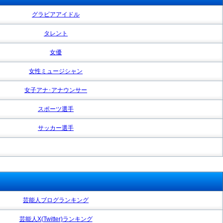
グラビアアイドル
タレント
女優
女性ミュージシャン
女子アナ･アナウンサー
スポーツ選手
サッカー選手
芸能人ブログランキング
芸能人X(Twitter)ランキング