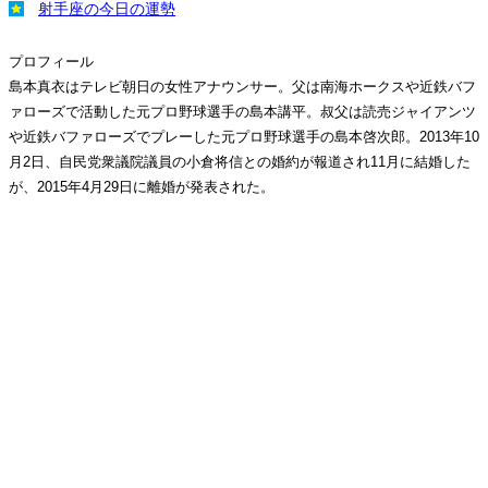
射手座の今日の運勢
プロフィール
島本真衣はテレビ朝日の女性アナウンサー。父は南海ホークスや近鉄バフ
ァローズで活動した元プロ野球選手の島本講平。叔父は読売ジャイアンツ
や近鉄バファローズでプレーした元プロ野球選手の島本啓次郎。2013年10
月2日、自民党衆議院議員の小倉将信との婚約が報道され11月に結婚した
が、2015年4月29日に離婚が発表された。