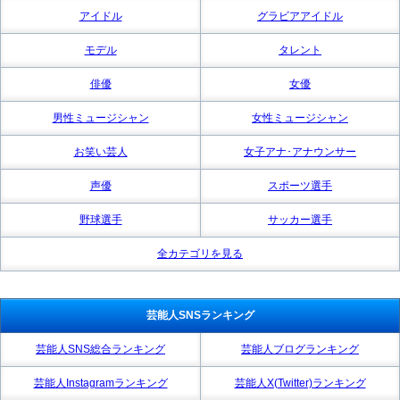
アイドル
グラビアアイドル
モデル
タレント
俳優
女優
男性ミュージシャン
女性ミュージシャン
お笑い芸人
女子アナ･アナウンサー
声優
スポーツ選手
野球選手
サッカー選手
全カテゴリを見る
芸能人SNSランキング
芸能人SNS総合ランキング
芸能人ブログランキング
芸能人Instagramランキング
芸能人X(Twitter)ランキング