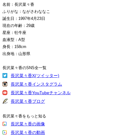
名前：長沢菜々香
ふりがな：ながさわななこ
誕生日：1997年4月23日
現在の年齢：29歳
星座：牡牛座
血液型：A型
身長：158cm
出身地：山形県
長沢菜々香のSNS全一覧
長沢菜々香X(ツイッター)
長沢菜々香インスタグラム
長沢菜々香YouTubeチャンネル
長沢菜々香ブログ
長沢菜々香をもっと知る
長沢菜々香の画像
長沢菜々香の動画