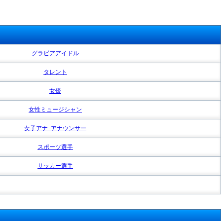
グラビアアイドル
タレント
女優
女性ミュージシャン
女子アナ･アナウンサー
スポーツ選手
サッカー選手