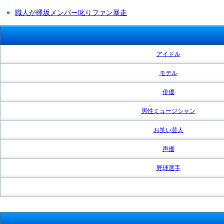
職人が欅坂メンバー叱りファン暴走
アイドル
モデル
俳優
男性ミュージシャン
お笑い芸人
声優
野球選手