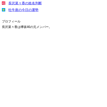
長沢菜々香の姓名判断
牡牛座の今日の運勢
プロフィール
長沢菜々香は欅坂46の元メンバー。