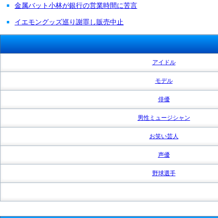
金属バット小林が銀行の営業時間に苦言
イエモングッズ巡り謝罪し販売中止
アイドル
モデル
俳優
男性ミュージシャン
お笑い芸人
声優
野球選手