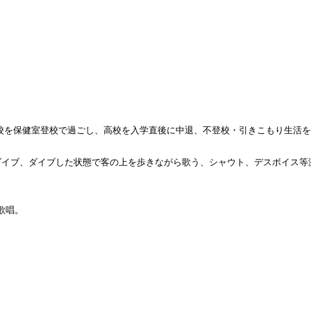
校を保健室登校で過ごし、高校を入学直後に中退、不登校・引きこもり生活
ダイブ、ダイブした状態で客の上を歩きながら歌う、シャウト、デスボイス等
を歌唱。