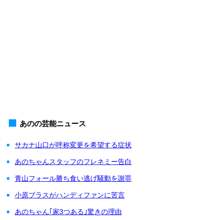
あのの芸能ニュース
サカナ山口が呼称変更を希望する症状
あのちゃんスタッフのフレネミー告白
青山フォール勝ち食い逃げ騒動を謝罪
小原ブラスがハンディファンに苦言
あのちゃん｢家3つある｣驚きの理由