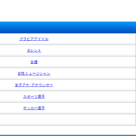
グラビアアイドル
タレント
女優
女性ミュージシャン
女子アナ･アナウンサー
スポーツ選手
サッカー選手