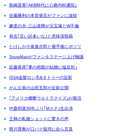
島崎遥香｢AKB時代に心療内科通院｣
佐藤勝利の本音発言がファンに波紋
趣里の夫･三山凌輝が元宝塚とW不倫
有吉｢言い訳多いな｣と意味深投稿
たけしが小泉進次郎と握手後にポツリ
SnowManがファンをステージ上げ物議
近藤真彦｢妻の両親が結婚に猛反対｣
ISSA金髪ロン毛&タトゥーの近影
がん公表の山田五郎が近影公開
｢アメリカ横断ウルトラクイズ｣が復活
中森明菜30年ぶり｢Mステ｣生出演
王林の私服ショットに驚きの声
西川貴教が口パク疑惑に自ら言及