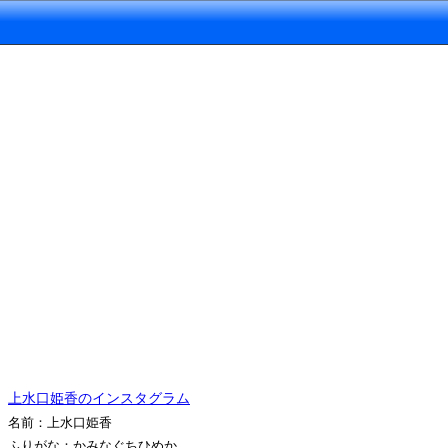
上水口姫香のインスタグラム
名前：上水口姫香
ふりがな：かみなぐちひめか