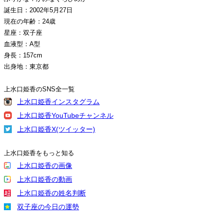
誕生日：2002年5月27日
現在の年齢：24歳
星座：双子座
血液型：A型
身長：157cm
出身地：東京都
上水口姫香のSNS全一覧
上水口姫香インスタグラム
上水口姫香YouTubeチャンネル
上水口姫香X(ツイッター)
上水口姫香をもっと知る
上水口姫香の画像
上水口姫香の動画
上水口姫香の姓名判断
双子座の今日の運勢