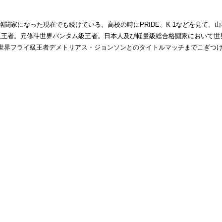
になった現在でも続けている。高校の時にPRIDE、K-1などを見て、山本"
バンタム級王者。元修斗世界バンタム級王者。日本人及び軽量級総合格闘家におい
UFC世界フライ級王者デメトリアス・ジョンソンとのタイトルマッチまでこぎつ