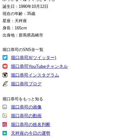
誕生日：1990年10月12日
現在の年齢：35歳
星座：天秤座
身長：165cm
出身地：群馬県高崎市
堀口恭司のSNS全一覧
堀口恭司X(ツイッター)
堀口恭司YouTubeチャンネル
堀口恭司インスタグラム
堀口恭司ブログ
堀口恭司をもっと知る
堀口恭司の画像
堀口恭司の動画
堀口恭司の姓名判断
天秤座の今日の運勢