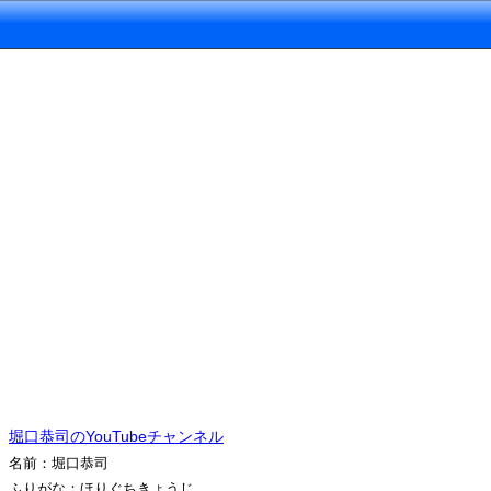
堀口恭司のYouTubeチャンネル
名前：堀口恭司
ふりがな：ほりぐちきょうじ