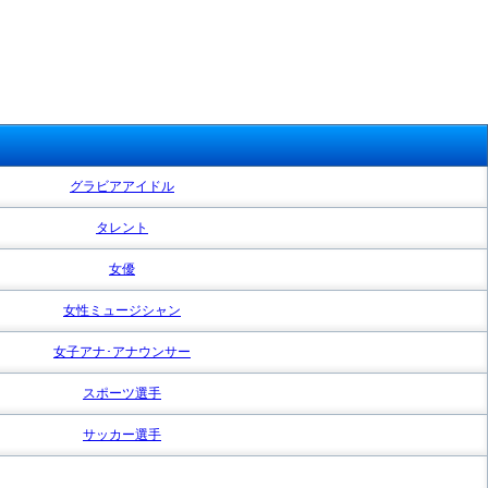
グラビアアイドル
タレント
女優
女性ミュージシャン
女子アナ･アナウンサー
スポーツ選手
サッカー選手