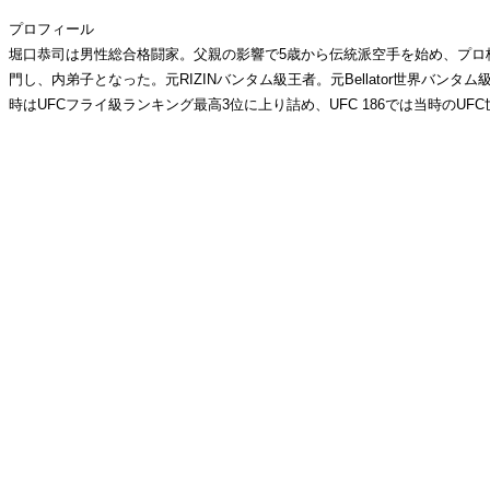
プロフィール
堀口恭司は男性総合格闘家。父親の影響で5歳から伝統派空手を始め、プロ格闘家
門し、内弟子となった。元RIZINバンタム級王者。元Bellator世界
時はUFCフライ級ランキング最高3位に上り詰め、UFC 186では当時の