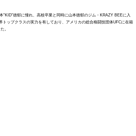
KID"徳郁に憧れ、高校卒業と同時に山本徳郁のジム・KRAZY BEEに入
て世界トップクラスの実力を有しており、アメリカの総合格闘技団体UFCに在籍
けた。