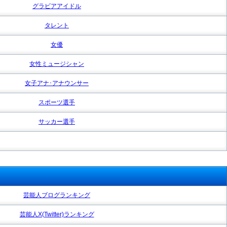
グラビアアイドル
タレント
女優
女性ミュージシャン
女子アナ･アナウンサー
スポーツ選手
サッカー選手
芸能人ブログランキング
芸能人X(Twitter)ランキング