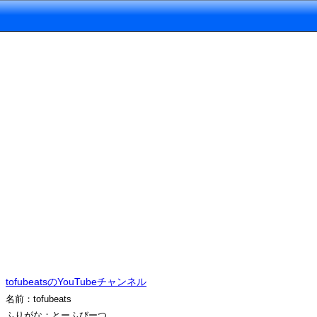
tofubeatsのYouTubeチャンネル
名前：tofubeats
ふりがな：とーふびーつ