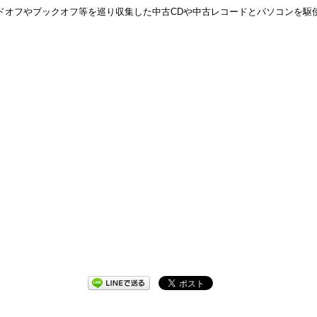
にハードオフやブックオフ等を巡り収集した中古CDや中古レコードとパソコンを