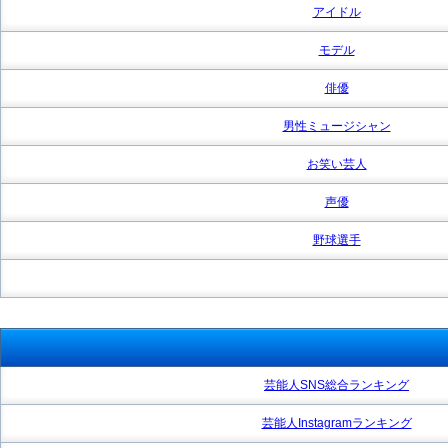
アイドル
モデル
俳優
男性ミュージシャン
お笑い芸人
声優
野球選手
芸能人SNS総合ランキング
芸能人Instagramランキング