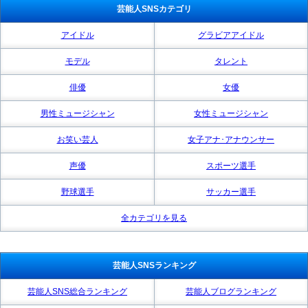
芸能人SNSカテゴリ
アイドル
グラビアアイドル
モデル
タレント
俳優
女優
男性ミュージシャン
女性ミュージシャン
お笑い芸人
女子アナ･アナウンサー
声優
スポーツ選手
野球選手
サッカー選手
全カテゴリを見る
芸能人SNSランキング
芸能人SNS総合ランキング
芸能人ブログランキング