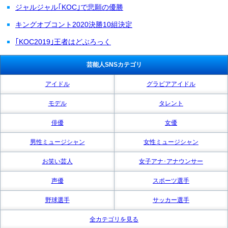
ジャルジャル｢KOC｣で悲願の優勝
キングオブコント2020決勝10組決定
｢KOC2019｣王者はどぶろっく
芸能人SNSカテゴリ
アイドル
グラビアアイドル
モデル
タレント
俳優
女優
男性ミュージシャン
女性ミュージシャン
お笑い芸人
女子アナ･アナウンサー
声優
スポーツ選手
野球選手
サッカー選手
全カテゴリを見る